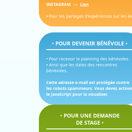
→
INSTAGRAM
Lien
•
Pour les partages d'expériences sur les é
•
POUR DEVENIR BÉNÉVOLE
•
• Pour recevoir le planning des bénévoles.
•
Ainsi que les dates des rencontres
bénévoles.
Cette adresse e-mail est protégée contre
les robots spammeurs. Vous devez active
le JavaScript pour la visualiser.
•
POUR UNE DEMANDE
DE STAGE
•