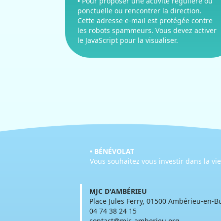
•
Pour proposer une activité régulière ou
ponctuelle ou rencontrer la direction.
Cette adresse e-mail est protégée contre
les robots spammeurs. Vous devez activer
le JavaScript pour la visualiser.
• BÉNÉVOLAT
Vous souhaitez vous investir dans la vi
MJC D'AMBÉRIEU
Place Jules Ferry, 01500 Ambérieu-en-B
04 74 38 24 15
contact@mjc-amberieu.org