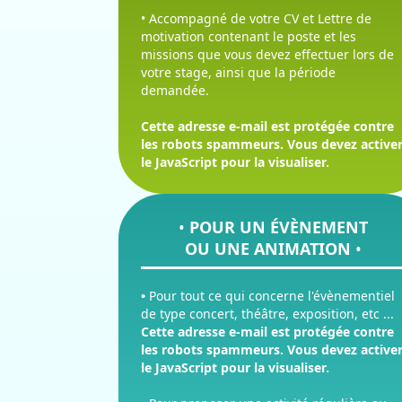
• Accompagné de votre CV et Lettre de
motivation contenant le poste et les
missions que vous devez effectuer lors de
votre stage, ainsi que la période
demandée.
Cette adresse e-mail est protégée contre
les robots spammeurs. Vous devez active
le JavaScript pour la visualiser.
•
POUR UN ÉVÈNEMENT
OU UNE ANIMATION
•
•
Pour tout ce qui concerne l'évènementiel
de type concert, théâtre, exposition, etc ...
Cette adresse e-mail est protégée contre
les robots spammeurs. Vous devez active
le JavaScript pour la visualiser.