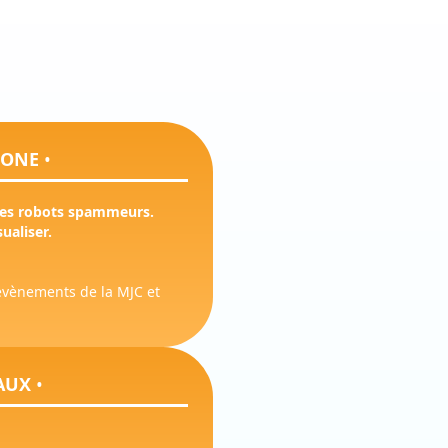
HONE
•
 les robots spammeurs.
ualiser.
 évènements de la MJC et
AUX
•