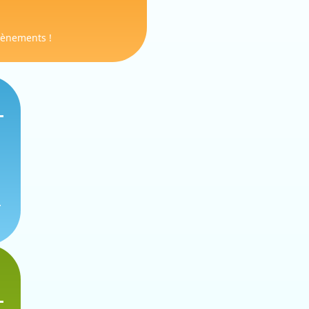
vènements !
r