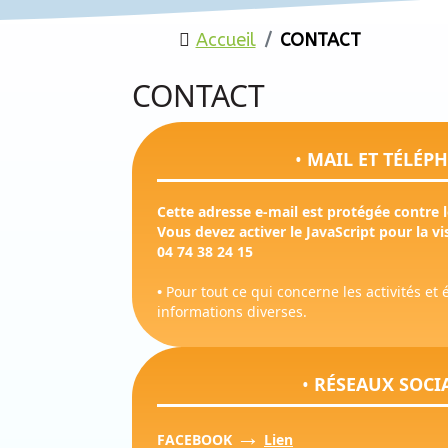
Accueil
CONTACT
CONTACT
•
MAIL ET TÉLÉP
Cette adresse e-mail est protégée contre
Vous devez activer le JavaScript pour la vis
04 74 38 24 15
•
Pour tout ce qui concerne les activités et
informations diverses.
•
RÉSEAUX SOCI
→
FACEBOOK
Lien