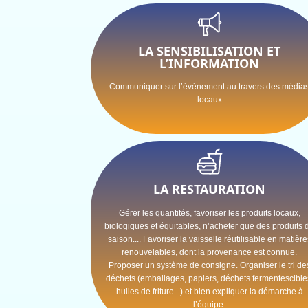
LA SENSIBILISATION ET
L’INFORMATION
Communiquer sur l’événement au travers des média
locaux
LA RESTAURATION
Gérer les quantités, favoriser les produits locaux,
biologiques et équitables, n’acheter que des produits 
saison.... Favoriser la vaisselle réutilisable en matière
renouvelables, dont la provenance est connue.
Proposer un système de consigne. Organiser le tri de
déchets (emballages, papiers, déchets fermentescible
huiles de friture...) et bien expliquer la démarche à
l’équipe
.