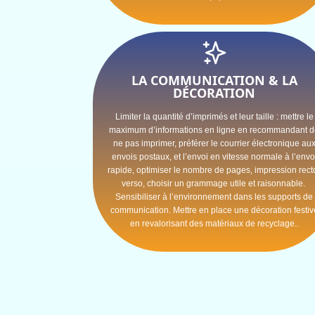
LA COMMUNICATION & LA
DÉCORATION
Limiter la quantité d’imprimés et leur taille : mettre le
maximum d’informations en ligne en recommandant 
ne pas imprimer, préférer le courrier électronique au
envois postaux, et l’envoi en vitesse normale à l’envo
rapide, optimiser le nombre de pages, impression rect
verso, choisir un grammage utile et raisonnable.
Sensibiliser à l’environnement dans les supports de
communication. Mettre en place une décoration festiv
en revalorisant des matériaux de recyclage..