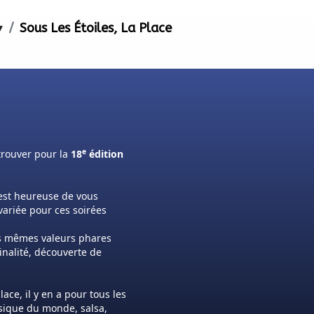
▾
Sous Les Étoiles, La Place
e
trouver pour la
18
édition
est heureuse de vous
ariée pour ces soirées
es mêmes valeurs phares
inalité, découverte de
ace, il y en a pour tous les
usique du monde, salsa,