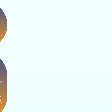
s
de
s
s
s,